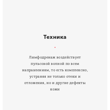
Техника
Пластическая хирургия
Косметология
Инъекции
Гинекология
Лимфодренаж воздействует
Флебология / Проктология
пульсовой волной по всем
Специалист по питанию
направлениям, то есть комплексно,
Контакты
устраняя не только отеки и
О нас
отложения, но и другие дефекты
Новости
кожи
+371 28631414
+371 29296925