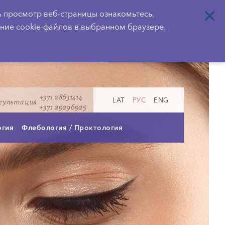
ь просмотр веб-страницы ознакомьтесь,
ение cookie-файлов в выбранном браузере.
+371 28631414
LAT
РУС
ENG
сультация
+371 29296925
огия
Флебология / Проктология