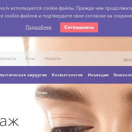
vs.lv используются cookie-файлы. Прежде чем продолжит
я cookie-файлов и подтвердите свое согласие на сохран
Подробнее
Соглашаюсь
Контакты
О нас
Новости
Кон
ластическая хирургия
Косметология
Инъекции
Гинекол
пециалист по питанию
аж