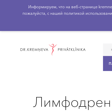
Информируем, что на веб-странице kremne
пожалуйста, с нашей политикой использовани
П
С
Лимфодрен