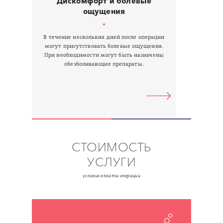
Дискомфорт и болевые
Компр
ощущения
В течение нескольких дней после операции
В течени
могут присутствовать болевые ощущения.
ком
При необходимости могут быть назначены
обезболивающие препараты.
СТОИМОСТЬ
УСЛУГИ
условия оплаты операции