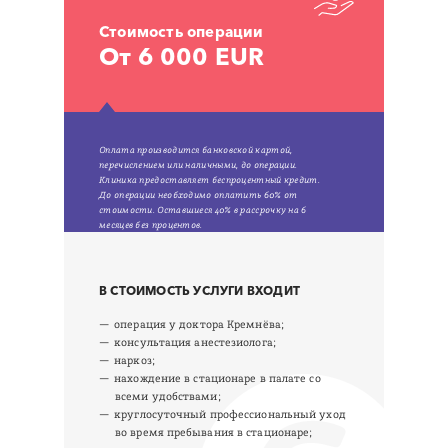
Стоимость операции
От 6 000 EUR
Оплата производится банковской картой,
перечислением или наличными, до операции.
Клиника предоставляет беспроцентный кредит.
До операции необходимо оплатить 60% от
стоимости. Оставшиеся 40% в рассрочку на 6
месяцев без процентов.
В СТОИМОСТЬ УСЛУГИ ВХОДИТ
операция у доктора Кремнёва;
консультация анестезиолога;
наркоз;
нахождение в стационаре в палате со
всеми удобствами;
круглосуточный профессиональный уход
во время пребывания в стационаре;