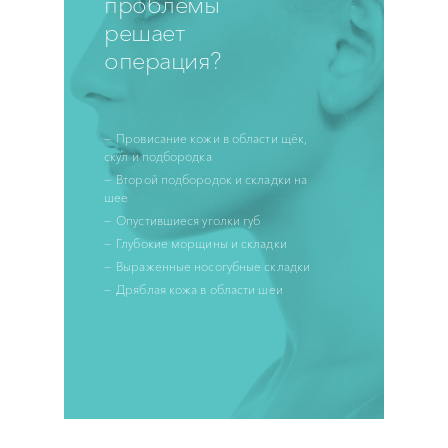
проблемы
решает
операция?
Провисание кожи в области щёк,
скул и подбородка
Второй подбородок и складки на
шее
Опустившиеся уголки губ
Глубокие морщины и складки
Выраженные носогубные складки
Дряблая кожа в области шеи