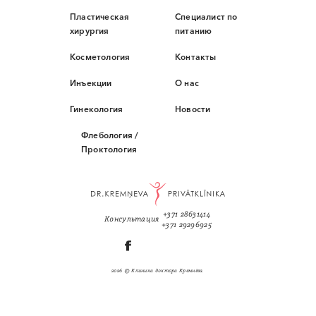
Пластическая
Специалист по
хирургия
питанию
Косметология
Контакты
Инъекции
О нас
Гинекология
Новости
Флебология /
Проктология
+371 28631414
Консультация
+371 29296925
2026 © Клиника доктора Кремнёва.