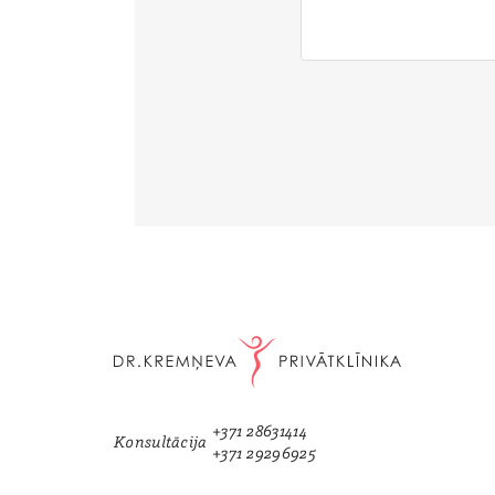
+371 28631414
Konsultācija
+371 29296925