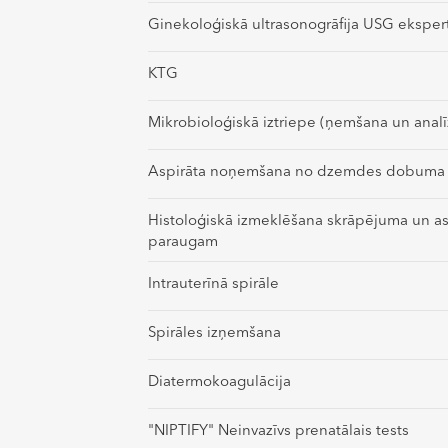
Ginekoloģiskā ultrasonogrāfija USG eksper
KTG
Mikrobioloģiskā iztriepe (ņemšana un analī
Aspirāta noņemšana no dzemdes dobuma
Histoloģiskā izmeklēšana skrāpējuma un as
paraugam
Intrauterīnā spirāle
Spirāles izņemšana
Diatermokoagulācija
"NIPTIFY" Neinvazīvs prenatālais tests