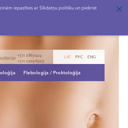
nām iepazīties ar Sīkdatņu politiku un piekrist
+371 28631414
LAT
РУС
ENG
sultācija
+371 29296925
oloģija
Flebologija / Proktoloģija