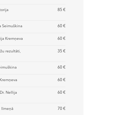
85 €
orija
60 €
ja Seimuškina
60 €
rija Kremņeva
35 €
u rezultāti,
60 €
Seimuškina
60 €
a Kremņeva
60 €
r. Nellija
70 €
a līmeņā