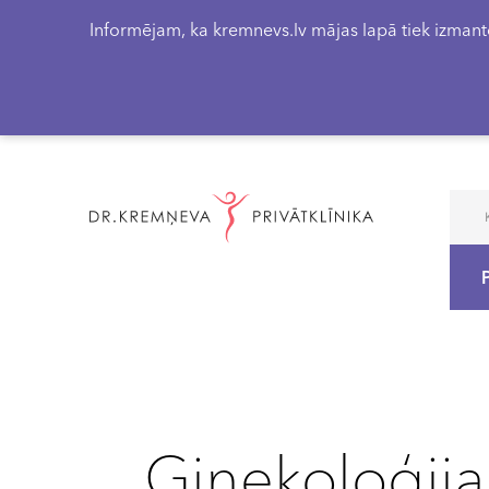
Informējam, ka kremnevs.lv mājas lapā tiek izmanto
Ginekoloģija