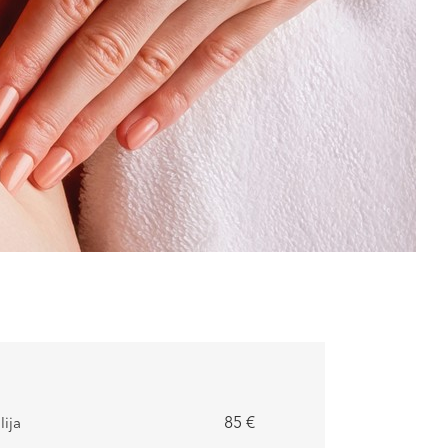
LAT
РУС
ENG
85 €
lija