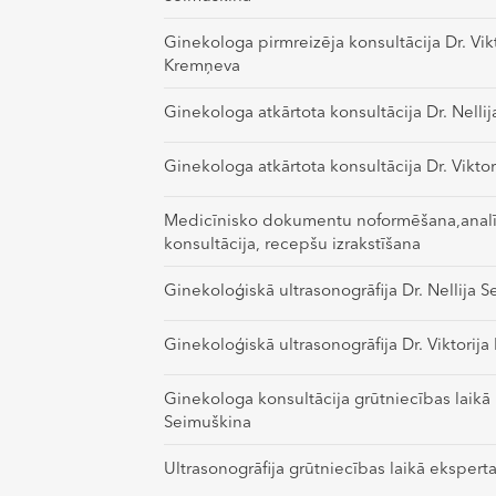
Ginekologa pirmreizēja konsultācija Dr. Vikt
Kremņeva
Ginekologa atkārtota konsultācija Dr. Nelli
Ginekologa atkārtota konsultācija Dr. Vikto
Medicīnisko dokumentu noformēšana,analīž
konsultācija, recepšu izrakstīšana
Ginekoloģiskā ultrasonogrāfija Dr. Nellija 
Ginekoloģiskā ultrasonogrāfija Dr. Viktorij
Ginekologa konsultācija grūtniecības laikā D
Seimuškina
Ultrasonogrāfija grūtniecības laikā ekspert