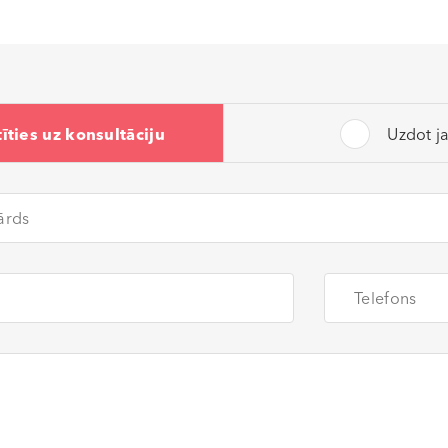
īties uz konsultāciju
Uzdot j