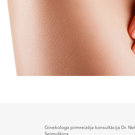
Plastiskā ķirurģija
Kosmetoloģija
Injekcijas
Ginekoloģija
Flebologija / Proktoloģija
Uztura speciālists
Kontakti
Par mums
Jaunumi
+371 28631414
+371 29296925
Ginekologa pirmreizēja konsultācija Dr. Nel
Seimuškina