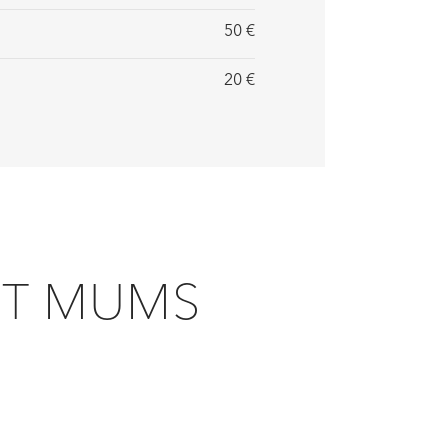
50 €
20 €
IET MUMS