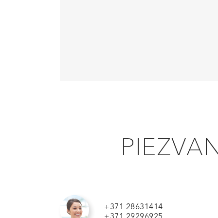
PIEZVAN
+371 28631414
+371 29296925