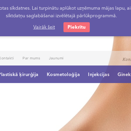
tas sīkdatnes. Lai turpinātu aplūkot uzņēmuma mājas lapu, aici
sīktdatņu saglabāšanai izvēlētajā pārlūkprogrammā.
Vairāk šeit
Piekrītu
Kontakti
Par mums
Jaunumi
Kon
Plastiskā ķirurģija
Kosmetoloģija
Injekcijas
Ginek
Uztura speciālists