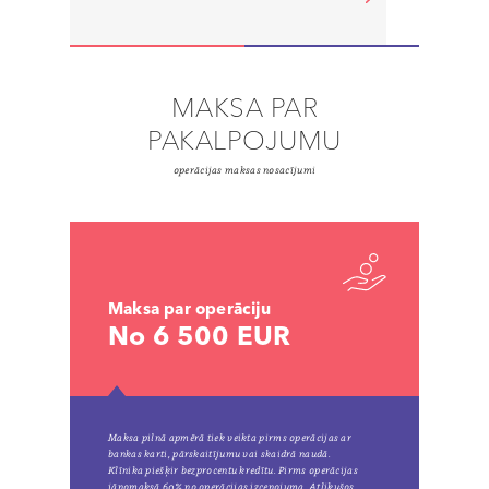
MAKSA PAR
PAKALPOJUMU
operācijas maksas nosacījumi
Maksa par operāciju
No 6 500 EUR
Maksa pilnā apmērā tiek veikta pirms operācijas ar
bankas karti, pārskaitījumu vai skaidrā naudā.
Klīnika piešķir bezprocentu kredītu. Pirms operācijas
jānomaksā 60% no operācijas izcenojuma. Atlikušos