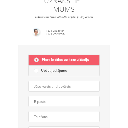
UZRAKSTIET
MUMS
mūsu konsultants atbildēs uz jūsu jautājumiem
+371 28631414
+371 29296925
Pierakstīties uz konsultāciju
Uzdot jautājumu