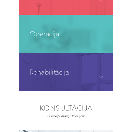
Operacija
Rehabilitācija
KONSULTĀCIJA
ar ķirurgu Andreju Kremņevu