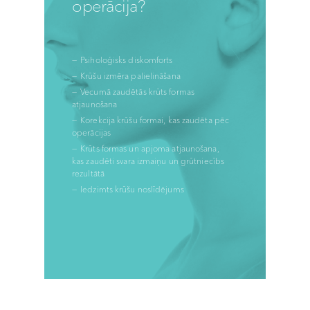
operācija?
Psiholoģisks diskomforts
Krūšu izmēra palielināšana
Vecumā zaudētās krūts formas
atjaunošana
Korekcija krūšu formai, kas zaudēta pēc
operācijas
Krūts formas un apjoma atjaunošana,
kas zaudēti svara izmaiņu un grūtniecībs
rezultātā
Iedzimts krūšu noslīdējums