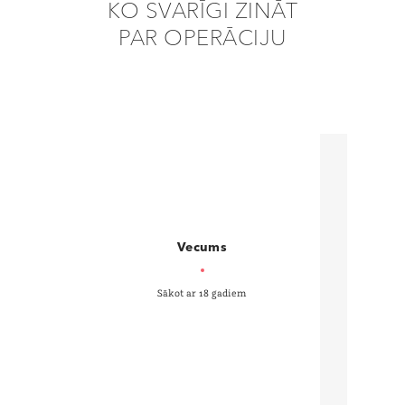
KO SVARĪGI ZINĀT
PAR OPERĀCIJU
Vecums
Sākot ar 18 gadiem
7 d
n
a