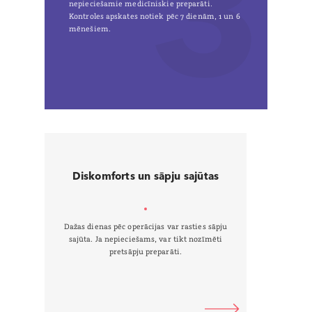
3
nepieciešamie medicīniskie preparāti.
Kontroles apskates notiek pēc 7 dienām, 1 un 6
mēnešiem.
Diskomforts un sāpju sajūtas
K
Dažas dienas pēc operācijas var rasties sāpju
Kompres
sajūta. Ja nepieciešams, var tikt nozīmēti
pretsāpju preparāti.