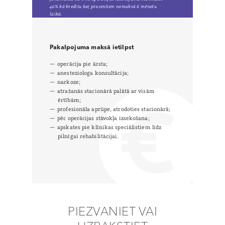
40% kā kredītu bez procentiem nomaksā 6 mēnešu
laikā.
Pakalpojuma maksā ietilpst
operācija pie ārsta;
anesteziologa konsultācija;
narkoze;
atrašanās stacionārā palātā ar visām
ērtībām;
profesionāla aprūpe, atrodoties stacionārā;
pēc operācijas stāvokļa izsekošana;
apskates pie klīnikas speciālistiem līdz
pilnīgai rehabilitācijai.
PIEZVANIET VAI