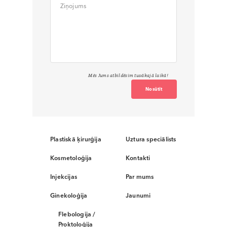
Mēs Jums atbildēsim tuvākajā laikā!
Nosūtīt
Plastiskā ķirurģija
Uztura speciālists
Kosmetoloģija
Kontakti
Injekcijas
Par mums
Ginekoloģija
Jaunumi
Flebologija /
Proktoloģija