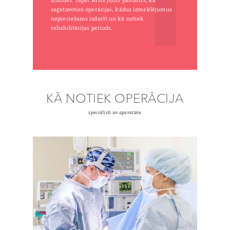
atbildēs. Tāpat Ārsts jums pastāstīs, kā
sagatavoties operācijai, kādus izmeklējumus
nepieciešams izdarīt un kā notiek
rehabilitācijas periods.
KĀ NOTIEK OPERĀCIJA
speciālisti un aparatūra