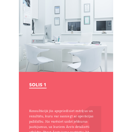
SOLIS 1
1
Konsultācijā jūs apspriedīsiet mērķus un
rezultātu, kuru var sasniegt ar operācijas
palīdzību. Jūs varēsiet uzdot jebkurus
jautājumus, uz kuriem Ārsts detalizēti