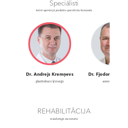
Speciālisti
katrā operācijā piedalās speciālistu komanda
eva
Dr. Andrejs Kremņevs
Dr. Fjodors Kočka
plastiskais ķirurgs
anesteziologs
REHABILITĀCIJA
mūsdienīgā stacionārā