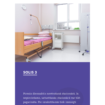
SOLIS 3
Pirmās diennaktis novērošanā stacionārā. Ja
nepieciešams, uzturēšanās stacionārā var tikt
pagarināta. Pie izrakstīšanās tiek izsniegti