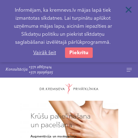
Informējam, ka kremnevs.lv mājas lapā tiek
izmantotas sīkdatnes. Lai turpinātu aplūkot
uzņēmuma mājas lapu, aicinām iepazīties ar
Sīkdatņu politiku un piekrist sīktdatņu
saglabāšanai izvēlētajā pārlūkprogrammā.
Vairāk šeit
Piekrītu
+371 28631414
Konsultācija
+371 29296925
Krūšu palielināšana
un pacelšana
Augmentācija un mastopeksija